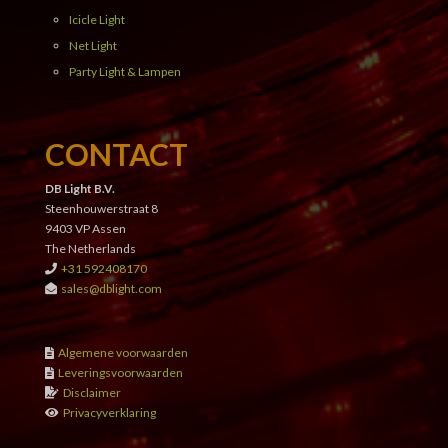
Icicle Light
Net Light
Party Light & Lampen
CONTACT
DB Light B.V.
Steenhouwerstraat 8
9403 VP Assen
The Netherlands
+31 592408170
sales@dblight.com
Algemene voorwaarden
Leveringsvoorwaarden
Disclaimer
Privacyverklaring