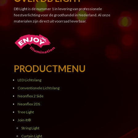
DB Light is dé nummer 1 in levering van professionele
feestverlichting voor de groothandel in Nederland. Al onze
materialen zijn direct uit voorraad leverbaar.
PRODUCTMENU
LED Lichtslang
Conventionele Lichtslang
Neonflex 2 Side
Neonflex 2DS
Tree Light
Join-It®
String Light
Curtain Light