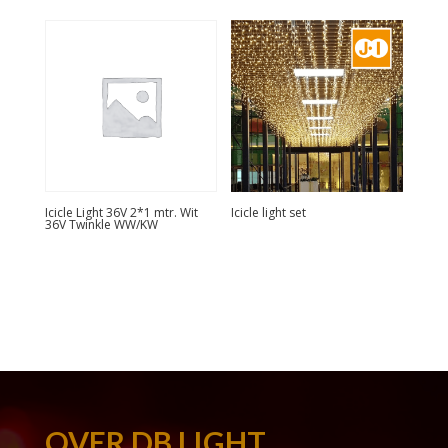
Icicle Light 36V 2*1 mtr. Wit
Icicle light set
36V Twinkle WW/KW
OVER DB LIGHT