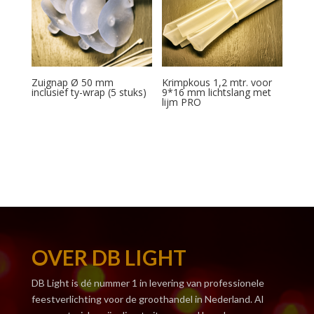
Zuignap Ø 50 mm
Krimpkous 1,2 mtr. voor
inclusief ty-wrap (5 stuks)
9*16 mm lichtslang met
lijm PRO
OVER DB LIGHT
DB Light is dé nummer 1 in levering van professionele
feestverlichting voor de groothandel in Nederland. Al