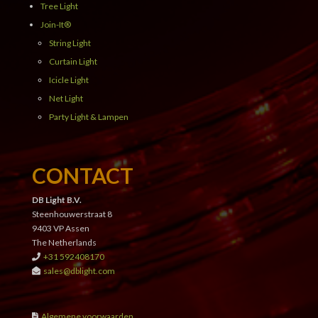
Tree Light
Join-It®
String Light
Curtain Light
Icicle Light
Net Light
Party Light & Lampen
CONTACT
DB Light B.V.
Steenhouwerstraat 8
9403 VP Assen
The Netherlands
+31 592408170
sales@dblight.com
Algemene voorwaarden