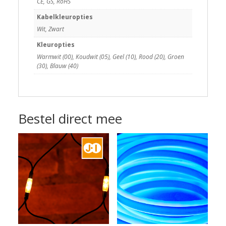
CE, GS, RoHS
Kabelkleuropties
Wit, Zwart
Kleuropties
Warmwit (00), Koudwit (05), Geel (10), Rood (20), Groen
(30), Blauw (40)
Bestel direct mee