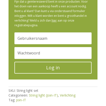
Fijn dat u geinteresseerd bent in onze producten. Voor
het doen van een aankoop heeft u een account nodig.
Bent u al klant? Dan kunt u via onderstaand formulier
inloggen. Wilt u klant worden en bent u groothandel in
verlichting? Meld u zich dan
hier
aan op onze
registratiepagina.
Log in
SKU:
String light set
Categorieën:
String light (Join-IT)
,
Verlichting
Tag:
Join-IT