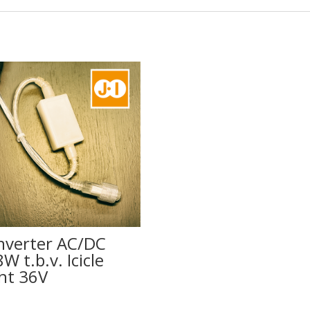
nverter AC/DC
W t.b.v. Icicle
ht 36V