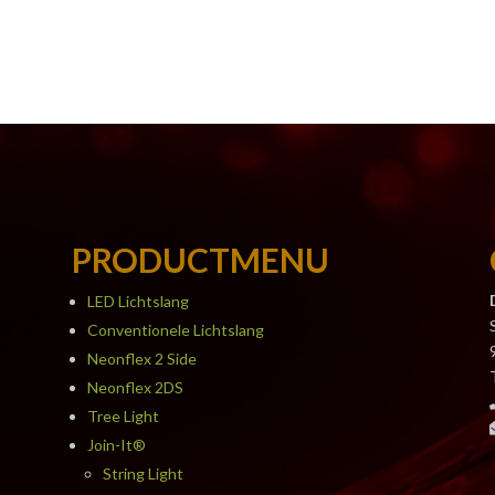
PRODUCTMENU
LED Lichtslang
Conventionele Lichtslang
Neonflex 2 Side
Neonflex 2DS
Tree Light
Join-It®
String Light