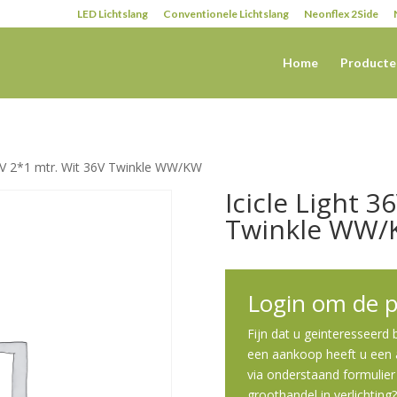
LED Lichtslang
Conventionele Lichtslang
Neonflex 2Side
Home
Producte
36V 2*1 mtr. Wit 36V Twinkle WW/KW
Icicle Light 3
Twinkle WW
Login om de pr
Fijn dat u geinteresseerd
een aankoop heeft u een a
via onderstaand formulier 
groothandel in verlichting