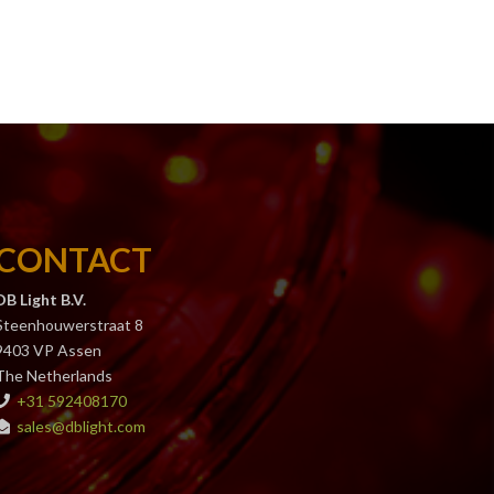
CONTACT
DB Light B.V.
Steenhouwerstraat 8
9403 VP Assen
The Netherlands
+31 592408170
sales@dblight.com