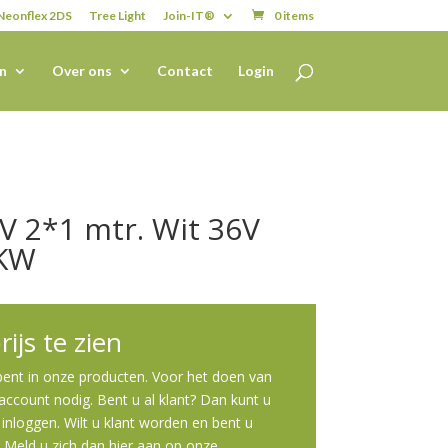
Neonflex 2DS
Tree Light
Join-IT®
0 items
n
Over ons
Contact
Login
6V 2*1 mtr. Wit 36V
/KW
ijs te zien
 bent in onze producten. Voor het doen van
ccount nodig. Bent u al klant? Dan kunt u
inloggen. Wilt u klant worden en bent u
? Meld u zich dan
hier
aan op onze