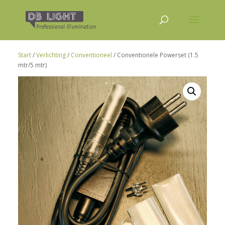
Start
/
Verlichting
/
Conventioneel
/ Conventionele Powerset (1.5
mtr/5 mtr)