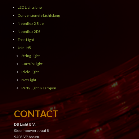
LED Lichtslang
Conventionele Lichtslang
Neonflex 2 Side
Neonflex 2DS
Tree Light
Join-It®
String Light
Curtain Light
Icicle Light
Net Light
Party Light & Lampen
CONTACT
DB Light B.V.
Steenhouwerstraat 8
9403 VP Assen