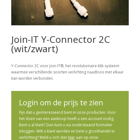
Join-IT Y-Connector 2C
(wit/zwart)
Y-Connector 2C voor Join-IT®, het revolutionaire klik-systeem
waarmee verschillende soorten verlichting naadloos met elkaar
kan worden verbonden.
Login om de prijs te zien
Fijn dat u geinteresseerd bent in onze producten. Voor
het doen van een aankoop heeft u een account nodig.
Bent u al klant? Dan kunt u via onderstaand formulier
inloggen. Wilt u klant worden en bent u groothandel in
verlichting? Meld u zich dan
hier
aan op onze