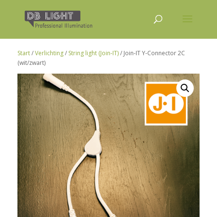
Start
/
Verlichting
/
String light (Join-IT)
/ Join-IT Y-Connector 2C
(wit/zwart)