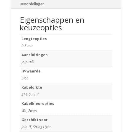
Beoordelingen
Eigenschappen en
keuzeopties
Lengteopties
0.5 mtr
Aansluitingen
Join-IT®
IP-waarde
IP44
Kabeldikte
2*1.0 mm²
Kabelkleuropties
Wit, Zwart
Geschikt voor
Join-IT, String Light