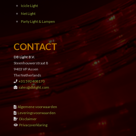
Icicle Light
Net Light
Party Light & Lampen
CONTACT
DB Light B.V.
Steenhouwerstraat 8
9403 VP Assen
The Netherlands
+31 592408170
sales@dblight.com
Algemene voorwaarden
Leveringsvoorwaarden
Disclaimer
Privacyverklaring