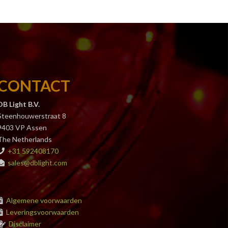
CONTACT
DB Light B.V.
Steenhouwerstraat 8
9403 VP Assen
The Netherlands
+31 592408170
sales@dblight.com
Algemene voorwaarden
Leveringsvoorwaarden
Disclaimer