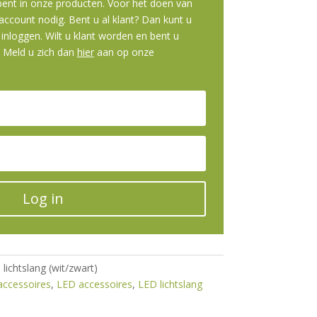
 bent in onze producten. Voor het doen van
ccount nodig. Bent u al klant? Dan kunt u
inloggen. Wilt u klant worden en bent u
? Meld u zich dan
hier
aan op onze
Log in
lichtslang (wit/zwart)
accessoires
,
LED accessoires
,
LED lichtslang