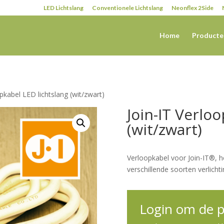
LED Lichtslang
Conventionele Lichtslang
Neonflex 2Side
Home
Producte
pkabel LED lichtslang (wit/zwart)
Join-IT Verlo
(wit/zwart)
Verloopkabel voor Join-IT®, h
verschillende soorten verlich
Login om de pr