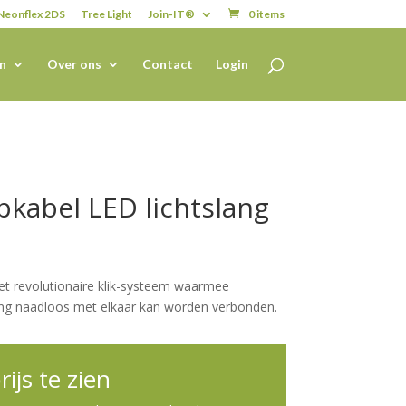
Neonflex 2DS
Tree Light
Join-IT®
0 items
n
Over ons
Contact
Login
opkabel LED lichtslang
et revolutionaire klik-systeem waarmee
ting naadloos met elkaar kan worden verbonden.
ijs te zien