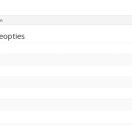
en
eopties