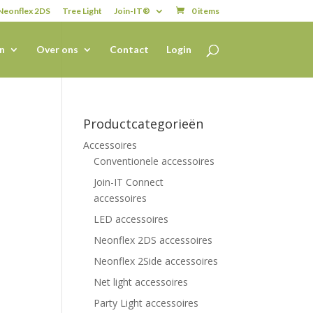
Neonflex 2DS
Tree Light
Join-IT®
0 items
n
Over ons
Contact
Login
Productcategorieën
Accessoires
Conventionele accessoires
Join-IT Connect
accessoires
LED accessoires
Neonflex 2DS accessoires
Neonflex 2Side accessoires
Net light accessoires
Party Light accessoires