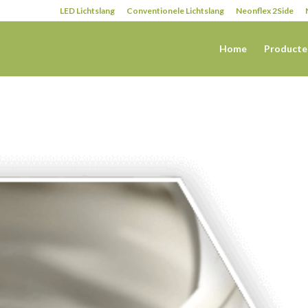
LED Lichtslang
Conventionele Lichtslang
Neonflex 2Side
Home
Producte