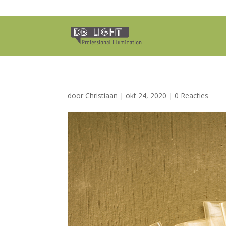
door
Christiaan
|
okt 24, 2020
|
0 Reacties