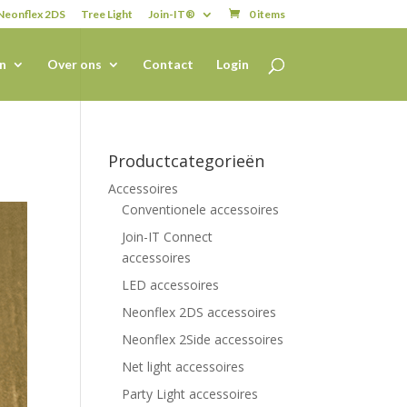
Neonflex 2DS
Tree Light
Join-IT®
0 items
n
Over ons
Contact
Login
Productcategorieën
Accessoires
Conventionele accessoires
Join-IT Connect
accessoires
LED accessoires
Neonflex 2DS accessoires
Neonflex 2Side accessoires
Net light accessoires
Party Light accessoires