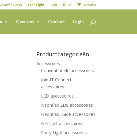
Neonflex 2DS
Tree Light
Join-IT®
0 items
n
Over ons
Contact
Login
Productcategorieën
Accessoires
Conventionele accessoires
Join-IT Connect
accessoires
LED accessoires
Neonflex 2DS accessoires
Neonflex 2Side accessoires
Net light accessoires
Party Light accessoires