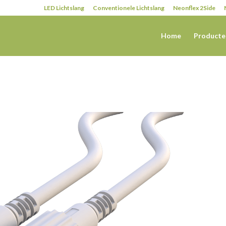
LED Lichtslang
Conventionele Lichtslang
Neonflex 2Side
Home
Producte