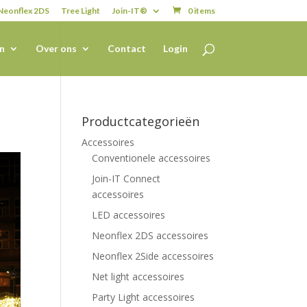
Neonflex 2DS
Tree Light
Join-IT®
0 items
n
Over ons
Contact
Login
Productcategorieën
Accessoires
Conventionele accessoires
Join-IT Connect
accessoires
LED accessoires
Neonflex 2DS accessoires
Neonflex 2Side accessoires
Net light accessoires
Party Light accessoires