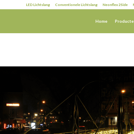
LED Lichtslang
Conventionele Lichtslang
Neonflex 2Side
Home
Producte