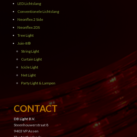
LED Lichtslang
Conventionele Lichtslang
Neonflex 2 Side
Neonflex 2DS
Tree Light
Join-It®
String Light
Curtain Light
Icicle Light
Net Light
Party Light & Lampen
CONTACT
DB Light B.V.
Steenhouwerstraat 8
9403 VP Assen