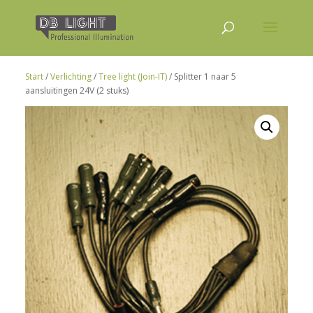
Start
/
Verlichting
/
Tree light (Join-IT)
/ Splitter 1 naar 5
aansluitingen 24V (2 stuks)