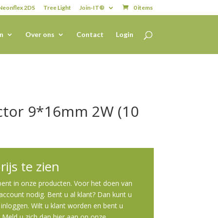
Neonflex 2DS
Tree Light
Join-IT®
0 items
n
Over ons
Contact
Login
ctor 9*16mm 2W (10
ijs te zien
 bent in onze producten. Voor het doen van
ccount nodig. Bent u al klant? Dan kunt u
inloggen. Wilt u klant worden en bent u
? Meld u zich dan
hier
aan op onze