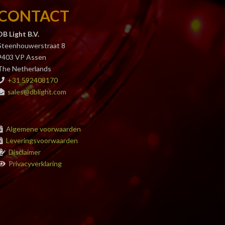
CONTACT
DB Light B.V.
Steenhouwerstraat 8
9403 VP Assen
The Netherlands
+31 592408170
sales@dblight.com
Algemene voorwaarden
Leveringsvoorwaarden
Disclaimer
Privacyverklaring