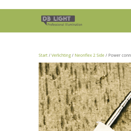
Start
/
Verlichting
/
Neonflex 2 Side
/ Power conn