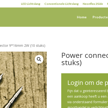
LED Lichtslang
Conventionele Lichtslang
Neonflex 2Side
Home
Producte
ector 9*16mm 2W (10 stuks)
Power conne
stuks)
Login om de pr
Fijn dat u geinteresseerd
een aankoop heeft u een a
via onderstaand formulier 
groothandel in verlichting